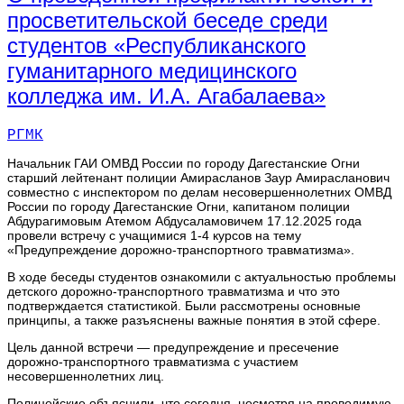
просветительской беседе среди
студентов «Республиканского
гуманитарного медицинского
колледжа им. И.А. Агабалаева»
РГМК
Начальник ГАИ ОМВД России по городу Дагестанские Огни
старший лейтенант полиции Амирасланов Заур Амирасланович
совместно с инспектором по делам несовершеннолетних ОМВД
России по городу Дагестанские Огни, капитаном полиции
Абдурагимовым Атемом Абдусаламовичем 17.12.2025 года
провели встречу с учащимися 1-4 курсов на тему
«Предупреждение дорожно-транспортного травматизма».
В ходе беседы студентов ознакомили с актуальностью проблемы
детского дорожно-транспортного травматизма и что это
подтверждается статистикой. Были рассмотрены основные
принципы, а также разъяснены важные понятия в этой сфере.
Цель данной встречи — предупреждение и пресечение
дорожно-транспортного травматизма с участием
несовершеннолетних лиц.
Полицейские объяснили, что сегодня, несмотря на проводимую