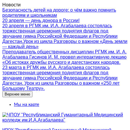
Новости
Безопасность детей на дороге: о чём важно помнить
родителям и школьникам
20 апреля — день донора в России!
20 апреля в РГМК им. И.А. Агабалаева состоялась
торжественная церемония поднятия флагов под
звучание гимна Российской Федерации и Республики
Дагестан.Урок из цикла Разговоры о важном «День земли
— каждый день»
Преподаватель общественных дисциплин РГМК им. И. А.
Агабалаева Гисинов И. М. провел интерактивную лекцию
«Об истоках дружбы русского и дагестанских народов.
23 марта в РГМК им. И.А. Агабалаева состоялась
торжественная церемония поднятия флагов под
звучание гимна Российской Федерации и Республики
Дагестан. Урок из цикла Разговоры о важном «250 лет
Большому Театру».
Верхнее меню
Мы на карте