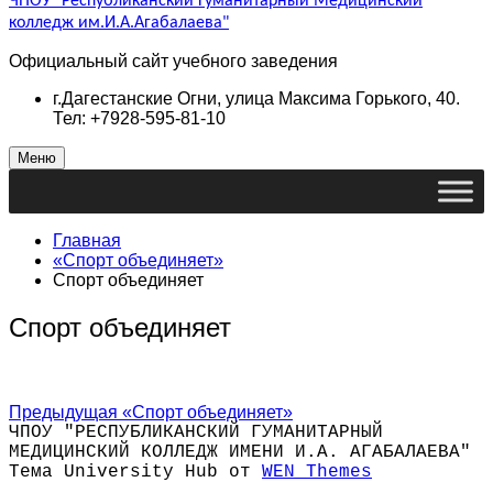
ЧПОУ "Республиканский Гуманитарный Медицинский
колледж им.И.А.Агабалаева"
Официальный сайт учебного заведения
г.Дагестанские Огни, улица Максима Горького, 40.
Тел: +7928-595-81-10
Меню
Главная
«Спорт объединяет»
Спорт объединяет
Спорт объединяет
Навигация
Предыдущая
Предыдущая
«Спорт объединяет»
запись:
ЧПОУ "РЕСПУБЛИКАНСКИЙ ГУМАНИТАРНЫЙ
по
МЕДИЦИНСКИЙ КОЛЛЕДЖ ИМЕНИ И.А. АГАБАЛАЕВА"
Тема University Hub от
WEN Themes
записям
Прокрутить