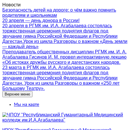
Перейти
Новости
к
Безопасность детей на дороге: о чём важно помнить
содержимому
родителям и школьникам
20 апреля — день донора в России!
20 апреля в РГМК им. И.А. Агабалаева состоялась
торжественная церемония поднятия флагов под
звучание гимна Российской Федерации и Республики
Дагестан.Урок из цикла Разговоры о важном «День земли
— каждый день»
Преподаватель общественных дисциплин РГМК им. И. А.
Агабалаева Гисинов И. М. провел интерактивную лекцию
«Об истоках дружбы русского и дагестанских народов.
23 марта в РГМК им. И.А. Агабалаева состоялась
торжественная церемония поднятия флагов под
звучание гимна Российской Федерации и Республики
Дагестан. Урок из цикла Разговоры о важном «250 лет
Большому Театру».
Верхнее меню
Мы на карте