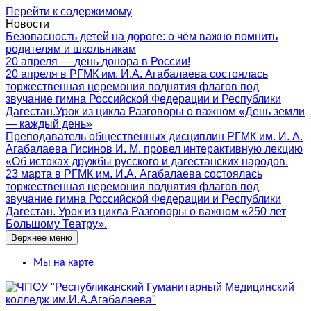
Перейти к содержимому
Новости
Безопасность детей на дороге: о чём важно помнить
родителям и школьникам
20 апреля — день донора в России!
20 апреля в РГМК им. И.А. Агабалаева состоялась
торжественная церемония поднятия флагов под
звучание гимна Российской Федерации и Республики
Дагестан.Урок из цикла Разговоры о важном «День земли
— каждый день»
Преподаватель общественных дисциплин РГМК им. И. А.
Агабалаева Гисинов И. М. провел интерактивную лекцию
«Об истоках дружбы русского и дагестанских народов.
23 марта в РГМК им. И.А. Агабалаева состоялась
торжественная церемония поднятия флагов под
звучание гимна Российской Федерации и Республики
Дагестан. Урок из цикла Разговоры о важном «250 лет
Большому Театру».
Верхнее меню
Мы на карте