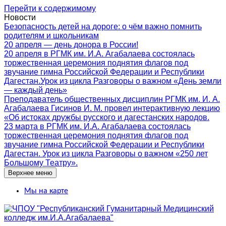
Перейти к содержимому
Новости
Безопасность детей на дороге: о чём важно помнить
родителям и школьникам
20 апреля — день донора в России!
20 апреля в РГМК им. И.А. Агабалаева состоялась
торжественная церемония поднятия флагов под
звучание гимна Российской Федерации и Республики
Дагестан.Урок из цикла Разговоры о важном «День земли
— каждый день»
Преподаватель общественных дисциплин РГМК им. И. А.
Агабалаева Гисинов И. М. провел интерактивную лекцию
«Об истоках дружбы русского и дагестанских народов.
23 марта в РГМК им. И.А. Агабалаева состоялась
торжественная церемония поднятия флагов под
звучание гимна Российской Федерации и Республики
Дагестан. Урок из цикла Разговоры о важном «250 лет
Большому Театру».
Верхнее меню
Мы на карте