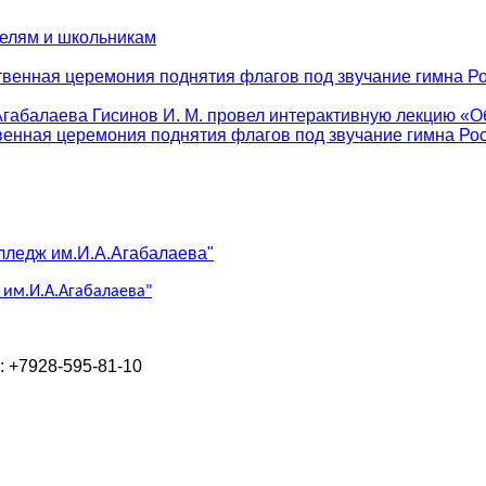
телям и школьникам
твенная церемония поднятия флагов под звучание гимна Ро
абалаева Гисинов И. М. провел интерактивную лекцию «Об
венная церемония поднятия флагов под звучание гимна Рос
им.И.А.Агабалаева"
л: +7928-595-81-10