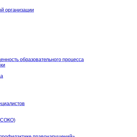
ой организации
енность образовательного процесса
ки
да
ециалистов
ВСОКО)
в профилактике правонарушений»