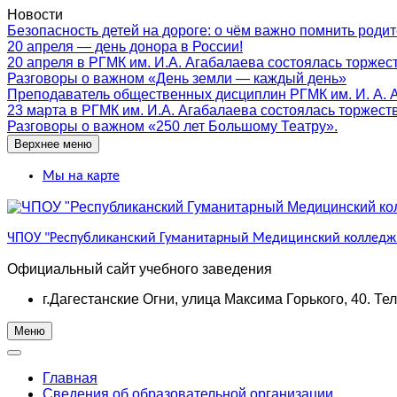
Перейти
Новости
к
Безопасность детей на дороге: о чём важно помнить роди
содержимому
20 апреля — день донора в России!
20 апреля в РГМК им. И.А. Агабалаева состоялась торжес
Разговоры о важном «День земли — каждый день»
Преподаватель общественных дисциплин РГМК им. И. А. Аг
23 марта в РГМК им. И.А. Агабалаева состоялась торжест
Разговоры о важном «250 лет Большому Театру».
Верхнее меню
Мы на карте
ЧПОУ "Республиканский Гуманитарный Медицинский колледж 
Официальный сайт учебного заведения
г.Дагестанские Огни, улица Максима Горького, 40. Те
Меню
Главная
Сведения об образовательной организации