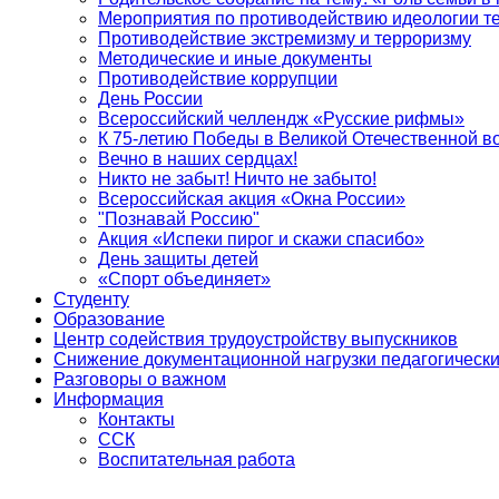
Мероприятия по противодействию идеологии т
Противодействие экстремизму и терроризму
Методические и иные документы
Противодействие коррупции
День России
Всероссийский челлендж «Русские рифмы»
К 75-летию Победы в Великой Отечественной в
Вечно в наших сердцах!
Никто не забыт! Ничто не забыто!
Всероссийская акция «Окна России»
"Познавай Россию"
Акция «Испеки пирог и скажи спасибо»
День защиты детей
«Спорт объединяет»
Студенту
Образование
Центр содействия трудоустройству выпускников
Снижение документационной нагрузки педагогически
Разговоры о важном
Информация
Контакты
ССК
Воспитательная работа