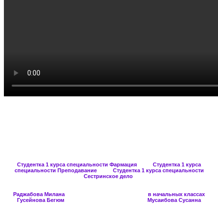
К
Студентка 1 курса специальности Фармация Студентка 1 курса
специальности Преподавание Студентка 1 курса специальности
Сестринское дело
Раджабова Милана в начальных классах
Гусейнова Бегюм Мусаибова Сусанна