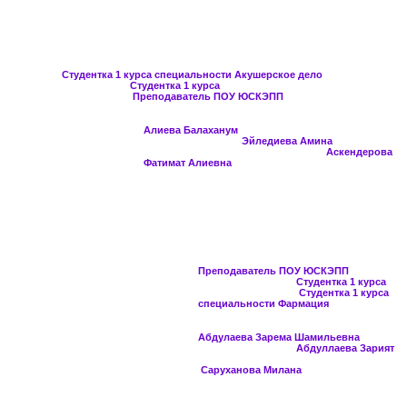
апапва
Студентка 1 курса специальности Акушерское дело
Студентка 1 курса
Преподаватель ПОУ ЮСКЭПП
Алиева Балаханум
Эйледиева Амина
Аскендерова
Фатимат Алиевна
парп
Преподаватель ПОУ ЮСКЭПП
Студентка 1 курса
Студентка 1 курса
специальности Фармация
Абдулаева Зарема Шамильевна
Абдуллаева Зарият
Саруханова Милана