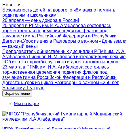
Перейти
Новости
к
Безопасность детей на дороге: о чём важно помнить
содержимому
родителям и школьникам
20 апреля — день донора в России!
20 апреля в РГМК им. И.А. Агабалаева состоялась
торжественная церемония поднятия флагов под
звучание гимна Российской Федерации и Республики
Дагестан.Урок из цикла Разговоры о важном «День земли
— каждый день»
Преподаватель общественных дисциплин РГМК им. И. А.
Агабалаева Гисинов И. М. провел интерактивную лекцию
«Об истоках дружбы русского и дагестанских народов.
23 марта в РГМК им. И.А. Агабалаева состоялась
торжественная церемония поднятия флагов под
звучание гимна Российской Федерации и Республики
Дагестан. Урок из цикла Разговоры о важном «250 лет
Большому Театру».
Верхнее меню
Мы на карте