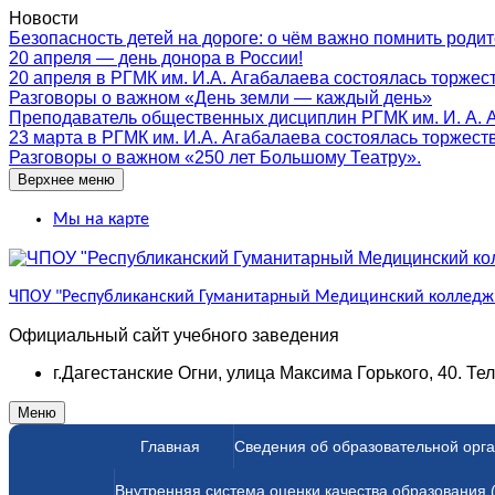
Перейти
Новости
к
Безопасность детей на дороге: о чём важно помнить роди
содержимому
20 апреля — день донора в России!
20 апреля в РГМК им. И.А. Агабалаева состоялась торжес
Разговоры о важном «День земли — каждый день»
Преподаватель общественных дисциплин РГМК им. И. А. Аг
23 марта в РГМК им. И.А. Агабалаева состоялась торжест
Разговоры о важном «250 лет Большому Театру».
Верхнее меню
Мы на карте
ЧПОУ "Республиканский Гуманитарный Медицинский колледж 
Официальный сайт учебного заведения
г.Дагестанские Огни, улица Максима Горького, 40. Те
Меню
Главная
Сведения об образовательной орг
Внутренняя система оценки качества образования