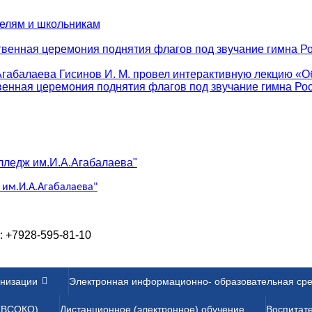
телям и школьникам
твенная церемония поднятия флагов под звучание гимна Ро
абалаева Гисинов И. М. провел интерактивную лекцию «Об
венная церемония поднятия флагов под звучание гимна Рос
им.И.А.Агабалаева"
л: +7928-595-81-10
анизации
Электронная информационно- образовательная ср
 (ВСОКО)
Дистанционное (электронное) обучение
Воспитат