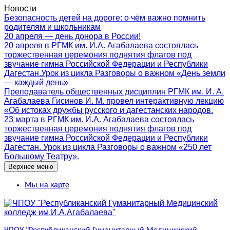
Перейти
Новости
к
Безопасность детей на дороге: о чём важно помнить
содержимому
родителям и школьникам
20 апреля — день донора в России!
20 апреля в РГМК им. И.А. Агабалаева состоялась
торжественная церемония поднятия флагов под
звучание гимна Российской Федерации и Республики
Дагестан.Урок из цикла Разговоры о важном «День земли
— каждый день»
Преподаватель общественных дисциплин РГМК им. И. А.
Агабалаева Гисинов И. М. провел интерактивную лекцию
«Об истоках дружбы русского и дагестанских народов.
23 марта в РГМК им. И.А. Агабалаева состоялась
торжественная церемония поднятия флагов под
звучание гимна Российской Федерации и Республики
Дагестан. Урок из цикла Разговоры о важном «250 лет
Большому Театру».
Верхнее меню
Мы на карте